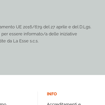
mento UE 2016/679 del 27 aprile e del D.Lgs.
 per essere informato/a delle iniziative
ite da La Esse s.c.s.
INFO
amo
Accreditamenti e