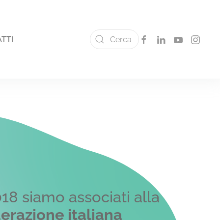
TTI
018 siamo associati alla
erazione italiana