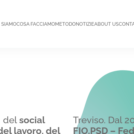
I SIAMO
COSA FACCIAMO
METODO
NOTIZIE
ABOUT US
CONTA
i del
social
Treviso. Dal 2
del lavoro, del
FIO.PSD – Fed