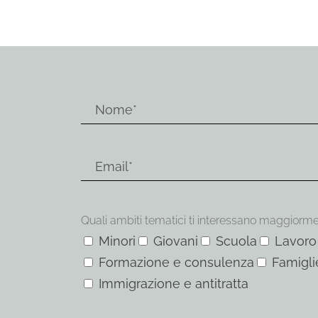
Quali ambiti tematici ti interessano maggiorm
Minori
Giovani
Scuola
Lavoro
Formazione e consulenza
Famigli
Immigrazione e antitratta