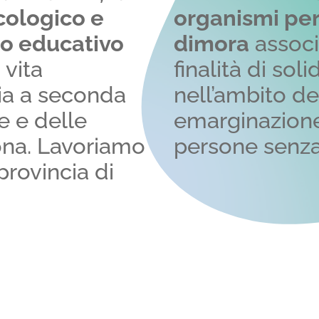
cologico e
organismi per
o educativo
dimora
associ
 vita
finalità di sol
ia a seconda
nell’ambito de
se e delle
emarginazione
oriamo
persone senza
 provincia di