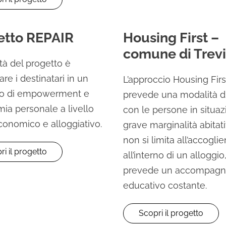
etto REPAIR
Housing First –
comune di Trev
ità del progetto è
re i destinatari in un
L’approccio Housing Firs
so di empowerment e
prevede una modalità di
ia personale a livello
con le persone in situaz
conomico e alloggiativo.
grave marginalità abitat
non si limita all’accogli
ri il progetto
all’interno di un alloggi
prevede un accompag
educativo costante.
Scopri il progetto