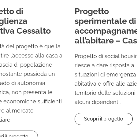
tto di
Progetto
glienza
sperimentale di
tiva Cessalto
accompagname
all’abitare – Cas
ità del progetto è quella
tire l’accesso alla casa a
Progetto di social hous
fascia di popolazione
riesce a dare risposta a
nostante possieda un
situazioni di emergenza
rado di autonomia
abitativa e offre alle az
ca, non presenta le
territorio delle soluzioni
e economiche sufficienti
alcuni dipendenti.
ire al mercato
Scopri il progetto
iare.
ri il progetto