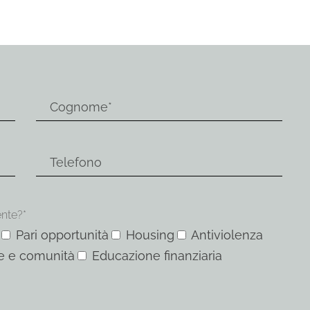
ente?*
Pari opportunità
Housing
Antiviolenza
e e comunità
Educazione finanziaria