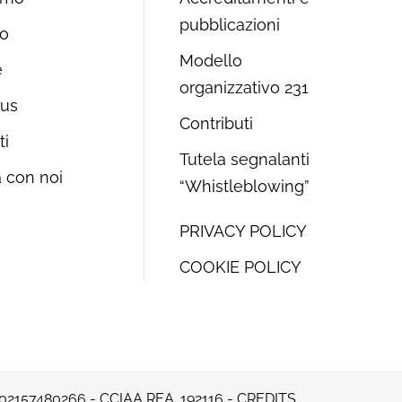
pubblicazioni
o
Modello
e
organizzativo 231
 us
Contributi
ti
Tutela segnalanti
 con noi
“Whistleblowing”
PRIVACY POLICY
COOKIE POLICY
 02157480266 - CCIAA REA. 192116 -
CREDITS