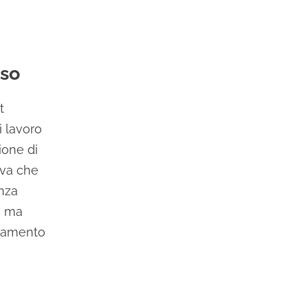
iso
t
 lavoro
ione di
iva che
enza
o, ma
namento