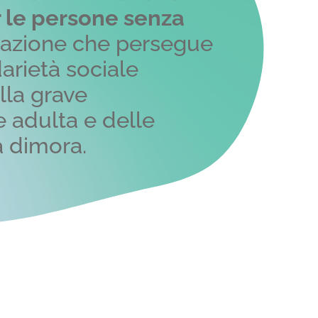
 le persone senza
azione che persegue
idarietà sociale
lla grave
 adulta e delle
 dimora.