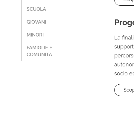
SCUOLA
Prog
GIOVANI
MINORI
La final
supporta
FAMIGLIE E
COMUNITÀ
percor
autonom
socio e
Scop