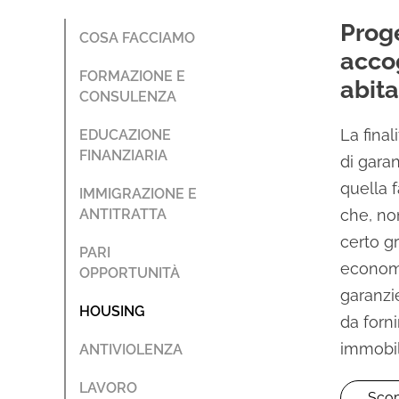
Proge
COSA FACCIAMO
acco
FORMAZIONE E
abita
CONSULENZA
La final
EDUCAZIONE
FINANZIARIA
di garan
quella 
IMMIGRAZIONE E
ANTITRATTA
che, no
certo g
PARI
economi
OPPORTUNITÀ
garanzi
HOUSING
da forn
immobil
ANTIVIOLENZA
LAVORO
Scop