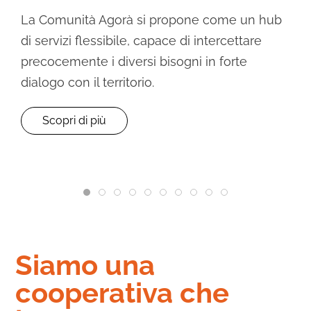
30.07.2026
Il 24 giugno a Forte Marghera una giornata di
analisi, dati e workshop per riflettere sui
linguaggi del rispetto e sulle sfide del
contrasto alla violenza.
Scopri di più
L’istruzione parentale ad Agorà
Il racconto del convegno per i 30 a
L’inclusione digitale nel Campo
15 anni della Comunità Diurna
Il nostro Bilancio Sociale 2
Un patto di comunità per
Radici di futuro: due
Spazio Bisciò: un p
Nasce “Casa Liber
Convegno “Acc
Siamo una
cooperativa che