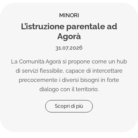
ANTIVIOLENZA
ad
Il racconto del convegn
30 anni del CAV di Ve
30.07.2026
n hub
Il 24 giugno a Forte Marghera una g
ttare
analisi, dati e workshop per riflet
rte
linguaggi del rispetto e sulle sfi
contrasto alla violenza.
Scopri di più