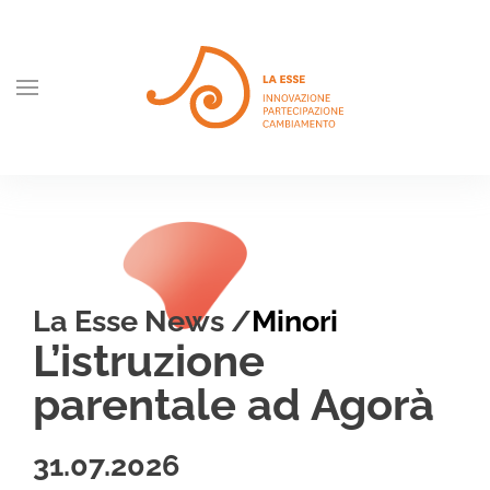
Skip to main content
La Esse News /
Antiviolenza
Il racconto del
convegno per i 30
anni del CAV di
Venezia