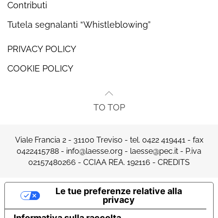
Contributi
Tutela segnalanti “Whistleblowing”
PRIVACY POLICY
COOKIE POLICY
TO TOP
Viale Francia 2 - 31100 Treviso - tel.
0422 419441
- fax
0422415788 -
info@laesse.org
-
laesse@pec.it
- P.iva
02157480266 - CCIAA REA. 192116 -
CREDITS
Le tue preferenze relative alla
privacy
Informativa sulla raccolta