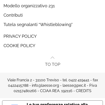
Modello organizzativo 231
Contributi
Tutela segnalanti “Whistleblowing”
PRIVACY POLICY
COOKIE POLICY
TO TOP
Viale Francia 2 - 31100 Treviso - tel.
0422 419441
- fax
0422415788 -
info@laesse.org
-
laesse@pec.it
- P.iva
02157480266 - CCIAA REA. 192116 -
CREDITS
Le tue preferenze relative alla