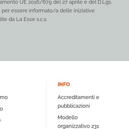
mento UE 2016/679 del 27 aprile e del D.Lgs.
 per essere informato/a delle iniziative
ite da La Esse s.c.s.
INFO
amo
Accreditamenti e
pubblicazioni
o
Modello
e
organizzativo 231