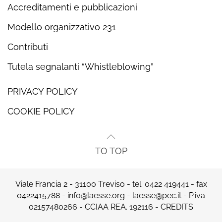
Accreditamenti e pubblicazioni
Modello organizzativo 231
Contributi
Tutela segnalanti “Whistleblowing”
PRIVACY POLICY
COOKIE POLICY
TO TOP
Viale Francia 2 - 31100 Treviso - tel.
0422 419441
- fax
0422415788 -
info@laesse.org
-
laesse@pec.it
- P.iva
02157480266 - CCIAA REA. 192116 -
CREDITS