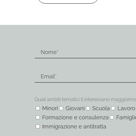
Quali ambiti tematici ti interessano maggiorm
Minori
Giovani
Scuola
Lavoro
Formazione e consulenza
Famigli
Immigrazione e antitratta