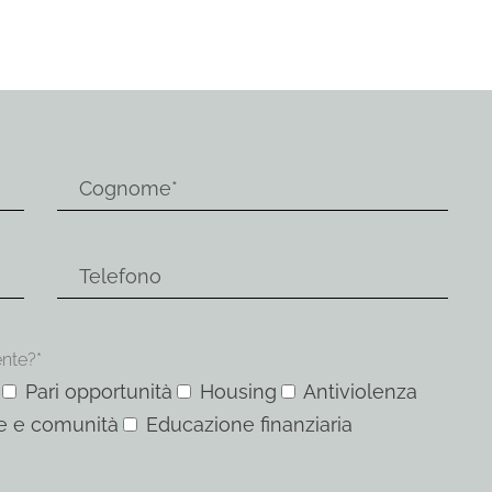
ente?*
Pari opportunità
Housing
Antiviolenza
e e comunità
Educazione finanziaria