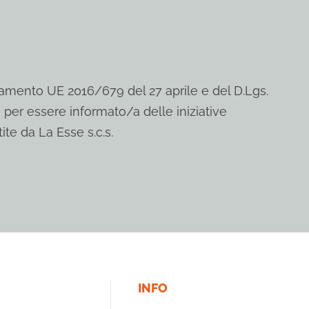
mento UE 2016/679 del 27 aprile e del D.Lgs.
 per essere informato/a delle iniziative
ite da La Esse s.c.s.
INFO