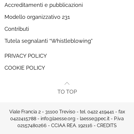
Accreditamenti e pubblicazioni
Modello organizzativo 231
Contributi
Tutela segnalanti “Whistleblowing”
PRIVACY POLICY
COOKIE POLICY
TO TOP
Viale Francia 2 - 31100 Treviso - tel.
0422 419441
- fax
0422415788 -
info@laesse.org
-
laesse@pec.it
- P.iva
02157480266 - CCIAA REA. 192116 -
CREDITS