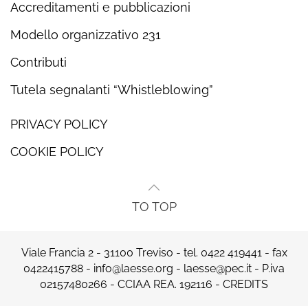
Accreditamenti e pubblicazioni
Modello organizzativo 231
Contributi
Tutela segnalanti “Whistleblowing”
PRIVACY POLICY
COOKIE POLICY
TO TOP
Viale Francia 2 - 31100 Treviso - tel.
0422 419441
- fax
0422415788 -
info@laesse.org
-
laesse@pec.it
- P.iva
02157480266 - CCIAA REA. 192116 -
CREDITS