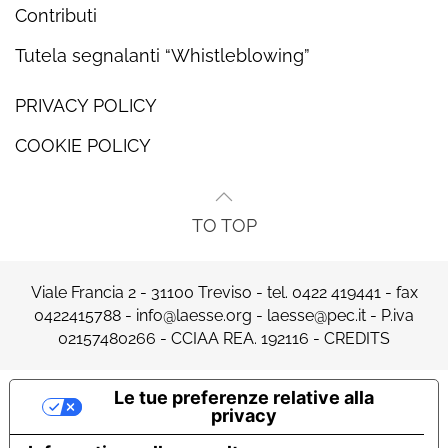
Contributi
Tutela segnalanti “Whistleblowing”
PRIVACY POLICY
COOKIE POLICY
TO TOP
Viale Francia 2 - 31100 Treviso - tel.
0422 419441
- fax
0422415788 -
info@laesse.org
-
laesse@pec.it
- P.iva
02157480266 - CCIAA REA. 192116 -
CREDITS
Le tue preferenze relative alla
privacy