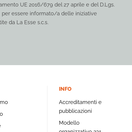
mento UE 2016/679 del 27 aprile e del D.Lgs.
 per essere informato/a delle iniziative
ite da La Esse s.c.s.
INFO
amo
Accreditamenti e
pubblicazioni
o
Modello
e
organizzativo 231