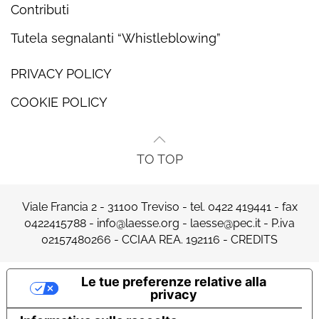
Contributi
Tutela segnalanti “Whistleblowing”
PRIVACY POLICY
COOKIE POLICY
TO TOP
Viale Francia 2 - 31100 Treviso - tel.
0422 419441
- fax
0422415788 -
info@laesse.org
-
laesse@pec.it
- P.iva
02157480266 - CCIAA REA. 192116 -
CREDITS
Le tue preferenze relative alla
privacy