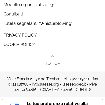
Modello organizzativo 231
Contributi
Tutela segnalanti “Whistleblowing”
PRIVACY POLICY
COOKIE POLICY
TO TOP
Viale Francia 2 - 31100 Treviso - tel.
0422 419441
- fax
0422415788 -
info@laesse.org
-
laesse@pec.it
- P.iva
02157480266 - CCIAA REA. 192116 -
CREDITS
Le tue preferenze relative alla