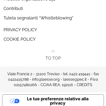
Contributi
Tutela segnalanti “Whistleblowing”
PRIVACY POLICY
COOKIE POLICY
TO TOP
Viale Francia 2 - 31100 Treviso - tel.
0422 419441
- fax
0422415788 -
info@laesse.org
-
laesse@pec.it
- P.iva
02157480266 - CCIAA REA. 192116 -
CREDITS
Le tue preferenze relative alla
privacy